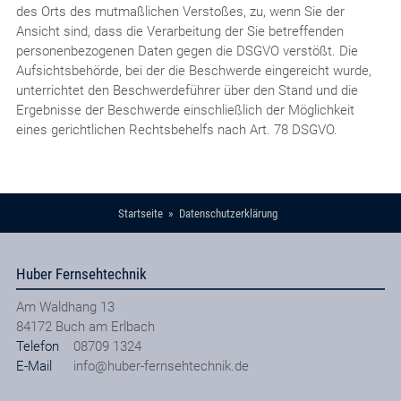
des Orts des mutmaßlichen Verstoßes, zu, wenn Sie der
Ansicht sind, dass die Verarbeitung der Sie betreffenden
personenbezogenen Daten gegen die DSGVO verstößt. Die
Aufsichtsbehörde, bei der die Beschwerde eingereicht wurde,
unterrichtet den Beschwerdeführer über den Stand und die
Ergebnisse der Beschwerde einschließlich der Möglichkeit
eines gerichtlichen Rechtsbehelfs nach Art. 78 DSGVO.
Startseite
Datenschutzerklärung
Huber Fernsehtechnik
Am Waldhang 13
84172
Buch am Erlbach
Telefon
08709 1324
E-Mail
info@huber-fernsehtechnik.de