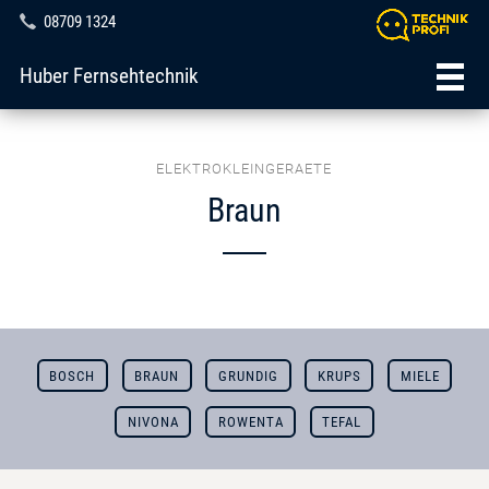
08709 1324
Huber Fernsehtechnik
ELEKTROKLEINGERAETE
Braun
BOSCH
BRAUN
GRUNDIG
KRUPS
MIELE
NIVONA
ROWENTA
TEFAL